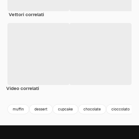
Vettori correlati
Video correlati
Premium
Premium
Generato dall'IA
Premium
Premium
muffin
dessert
cupcake
chocolate
cioccolato