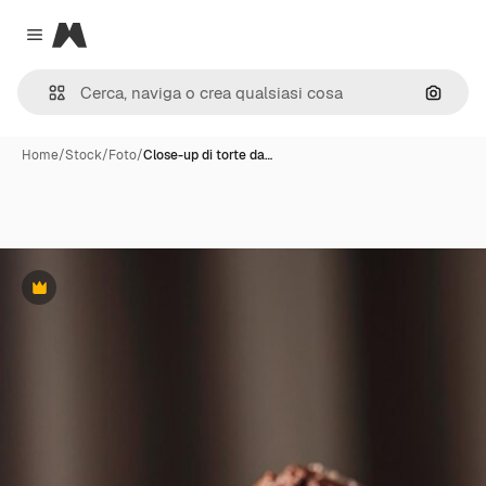
Magnific
Close menu
Cerca 
Home
/
Stock
/
Foto
/
Close-up di torte da…
Premium