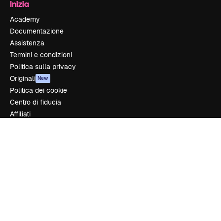
Inizia
Academy
Documentazione
Assistenza
Termini e condizioni
Politica sulla privacy
Originali
New
Politica dei cookie
Centro di fiducia
Affiliati
Aziende
Azienda
Prezzi
Chi siamo
Recensioni
Lavora con noi
Cerca tendenze