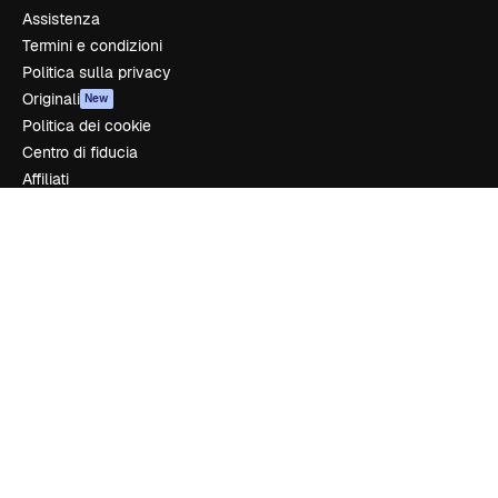
Assistenza
Termini e condizioni
Politica sulla privacy
Originali
New
Politica dei cookie
Centro di fiducia
Affiliati
Aziende
Azienda
Prezzi
Chi siamo
Recensioni
Lavora con noi
Cerca tendenze
Blog
Eventi
Slidesgo