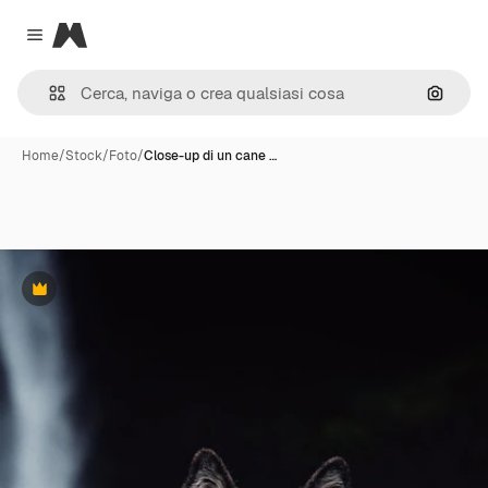
Magnific
Close menu
Cerca 
Home
/
Stock
/
Foto
/
Close-up di un cane …
Premium