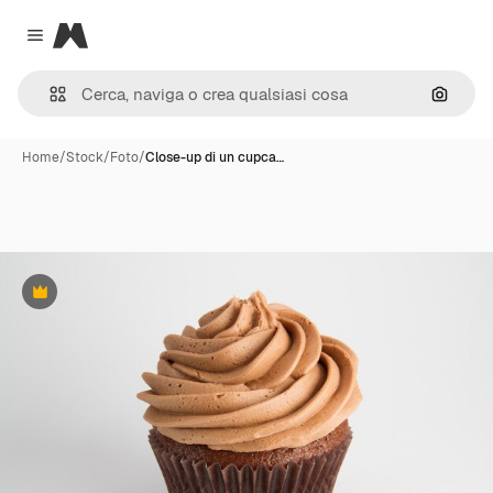
Magnific
Close menu
Cerca 
Home
/
Stock
/
Foto
/
Close-up di un cupca…
Premium