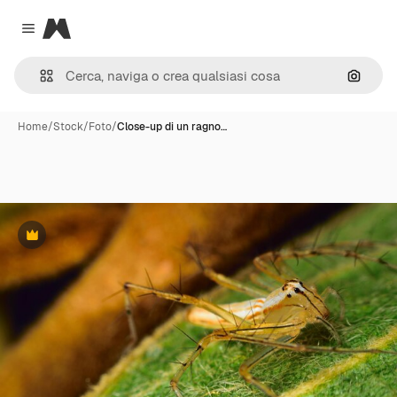
Magnific
Close menu
Cerca 
Home
/
Stock
/
Foto
/
Close-up di un ragno…
Premium