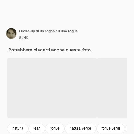
Close-up di un ragno su una foglia
aukid
Potrebbero piacerti anche queste foto.
natura
leaf
foglie
natura verde
foglie verdi
gi