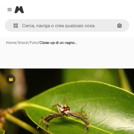
Magnific
Close menu
Cerca 
Home
/
Stock
/
Foto
/
Close-up di un ragno…
Premium