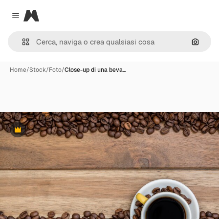
Magnific
Close menu
Cerca 
Home
/
Stock
/
Foto
/
Close-up di una beva…
Premium