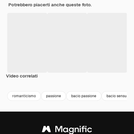
Potrebbero piacerti anche queste foto.
Video correlati
Premium
Premium
Premium
Premium
romanticismo
passione
bacio passione
bacio sensuale