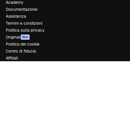
Academy
Documentazione
Assistenza
Termini e condizioni
Politica sulla privacy
Originali
New
Politica dei cookie
Centro di fiducia
Affiliati
Aziende
Azienda
Prezzi
Chi siamo
Recensioni
Lavora con noi
Cerca tendenze
Blog