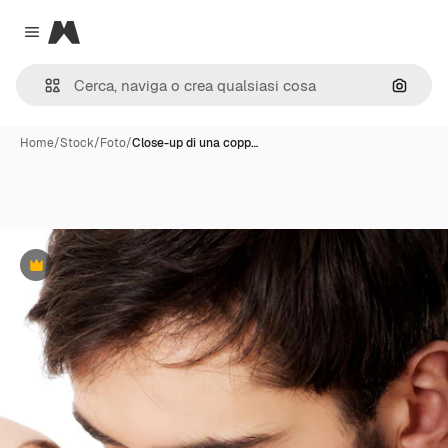
Magnific
Close menu
Cerca 
Home
/
Stock
/
Foto
/
Close-up di una copp…
Premium