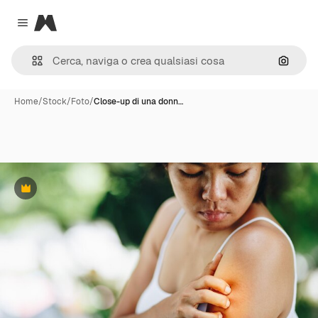
Magnific
Close menu
Cerca 
Home
/
Stock
/
Foto
/
Close-up di una donn…
Premium