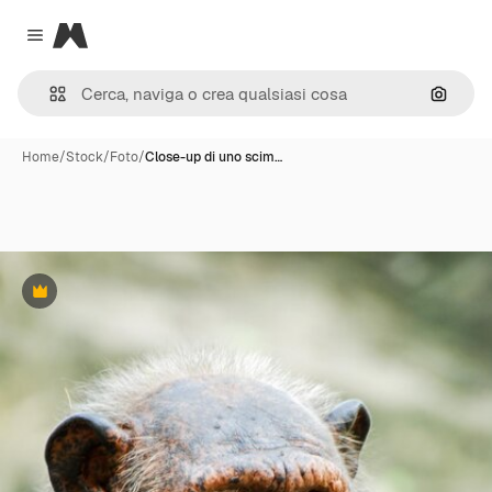
Magnific
Close menu
Cerca 
Home
/
Stock
/
Foto
/
Close-up di uno scim…
Premium