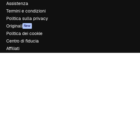
Assistenza
Termini e condizioni
Politica sulla privacy
Originali
New
Politica dei cookie
Centro di fiducia
Affiliati
Aziende
Azienda
Prezzi
Chi siamo
Recensioni
Lavora con noi
Cerca tendenze
Blog
Eventi
Slidesgo