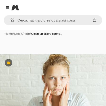
Magnific
Close menu
Cerca 
Home
/
Stock
/
Foto
/
Close up grave sconv…
Premium