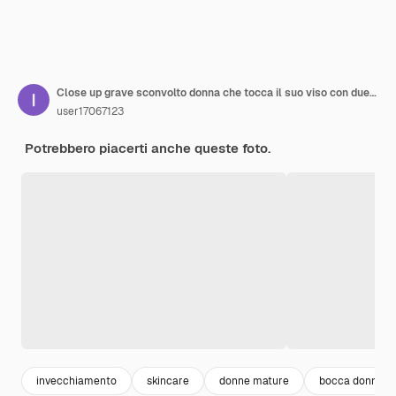
Close up grave sconvolto donna che tocca il suo viso con due mani mentre guarda la telecamera
user17067123
Potrebbero piacerti anche queste foto.
invecchiamento
skincare
donne mature
bocca donna