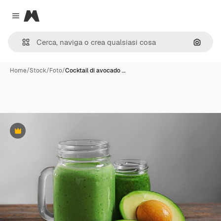
Magnific
Close menu
Cerca 
Home
/
Stock
/
Foto
/
Cocktail di avocado …
Premium