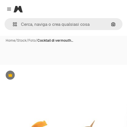
Magnific
Close menu
Cerca 
Home
/
Stock
/
Foto
/
Cocktail di vermouth…
Premium