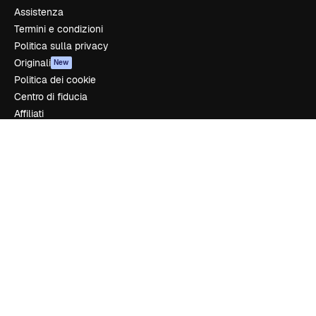
Assistenza
Termini e condizioni
Politica sulla privacy
Originali
New
Politica dei cookie
Centro di fiducia
Affiliati
Aziende
Azienda
Prezzi
Chi siamo
Recensioni
Lavora con noi
Cerca tendenze
Blog
Eventi
Slidesgo