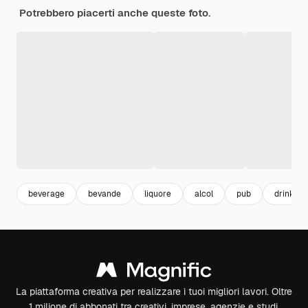
Potrebbero piacerti anche queste foto.
beverage
bevande
liquore
alcol
pub
drink
La piattaforma creativa per realizzare i tuoi migliori lavori. Oltre
1 milione di abbonati tra creativi, imprese, agenzie e studi.