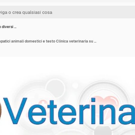
 diversi …
Collage con diversi simpatici animali domestici e testo Clinica veterinaria su sfondo bianco