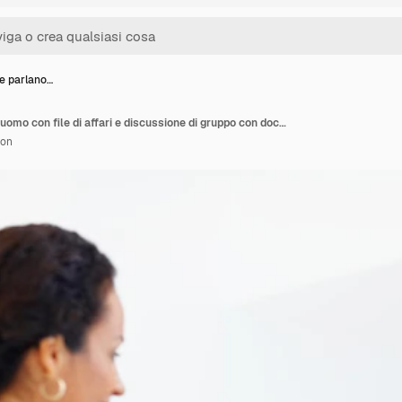
he parlano…
Colleghi che parlano e uomo con file di affari e discussione di gruppo con documenti di progetto persone di ufficio e sorriso per la documentazione con stagista di società creativa sviluppatore web o informazioni
ion