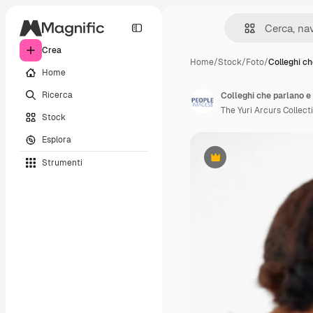
Crea
Home
/
Stock
/
Foto
/
Colleghi c
Home
Ricerca
The Yuri Arcurs Collect
Stock
Esplora
Strumenti
Premium