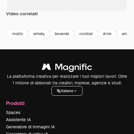
Video correlati
Premium
Premium
Generato dall'IA
Premium
Premium
Generato da
mojito
whisky
bevande
cocktail
drink
amaro
La piattaforma creativa per realizzare i tuoi migliori lavori. Oltre
1 milione di abbonati tra creativi, imprese, agenzie e studi.
Italiano
Prodotti
Spaces
Assistente IA
Generatore di immagini IA