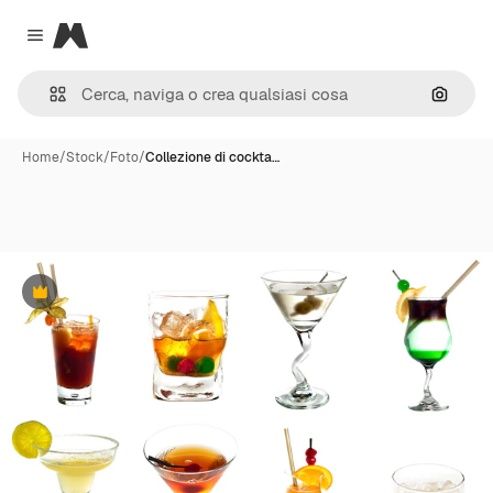
Magnific
Close menu
Cerca 
Home
/
Stock
/
Foto
/
Collezione di cockta…
Premium