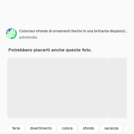
Coloroso sfondo di ornamenti festivi in una brillante disposizione decorativa
ashokindia
Potrebbero piacerti anche queste foto.
ferie
divertimento
colore
sfondo
vacanza
bel