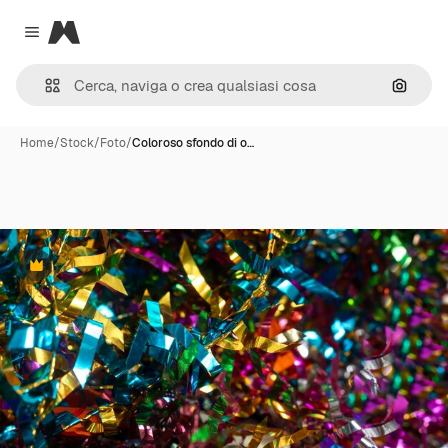
Magnific
Close menu
Cerca 
Home
/
Stock
/
Foto
/
Coloroso sfondo di o…
Premium