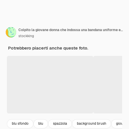
Colpito la giovane donna che indossa una bandana uniforme e guanti di gomma che tengono la spazzola e il detergente guardando il lato isolato su sfondo blu
stockking
Potrebbero piacerti anche queste foto.
blu sfondo
blu
spazzola
background brush
giovani