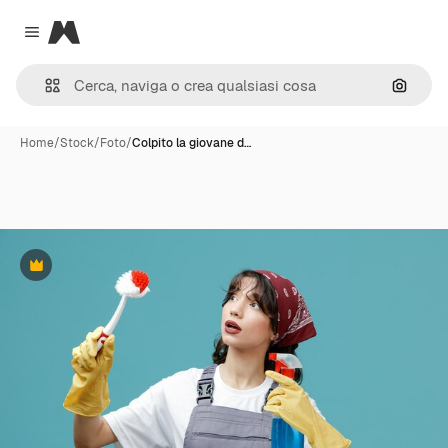
Magnific
Close menu
Cerca 
Home
/
Stock
/
Foto
/
Colpito la giovane d…
Premium