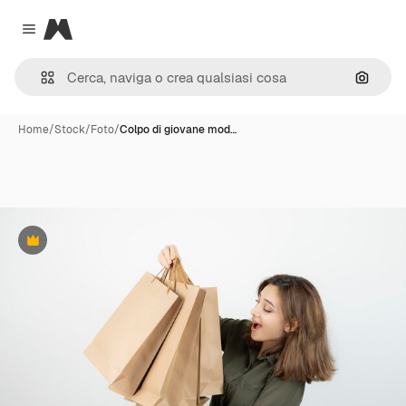
Magnific
Close menu
Cerca 
Home
/
Stock
/
Foto
/
Colpo di giovane mod…
Premium