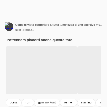
Colpo di vista posteriore a tutta lunghezza di uno sportivo muscoloso che corre su uno spazio di copia tapis roulant
user14159562
Potrebbero piacerti anche queste foto.
corsa
run
gym workout
runner
running
work