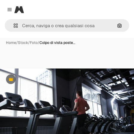
Magnific
Close menu
Cerca 
Home
/
Stock
/
Foto
/
Colpo di vista poste…
Premium