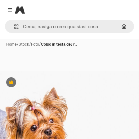
Magnific
Close menu
Cerca 
Home
/
Stock
/
Foto
/
Colpo in testa del Y…
Premium