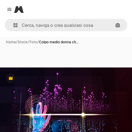
Magnific
Close menu
Cerca 
Home
/
Stock
/
Foto
/
Colpo medio donna ch…
Premium