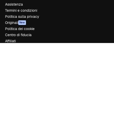
Assistenza
Termini e condizioni
Politica sulla privacy
Originali
New
Politica dei cookie
Centro di fiducia
Affiliati
Aziende
Azienda
Prezzi
Chi siamo
Recensioni
Lavora con noi
Cerca tendenze
Blog
Eventi
Slidesgo