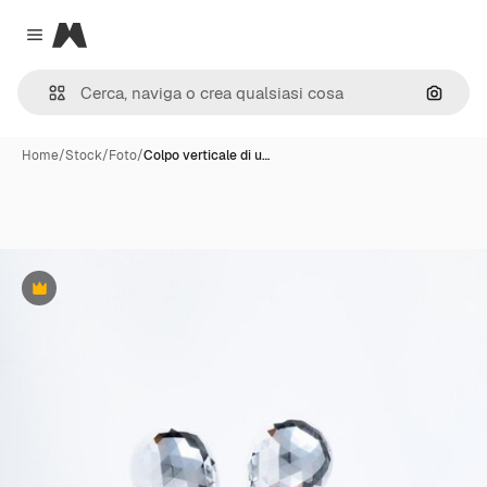
Magnific
Close menu
Cerca 
Home
/
Stock
/
Foto
/
Colpo verticale di u…
Premium