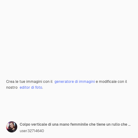
Crea le tue immagini con il
generatore di immagini
e modificale con il
nostro
editor di foto
.
Colpo verticale di una mano femminile che tiene un rullo che solleva il massaggiatore facciale 3D su uno sfondo bianco isolato Concetto di trattamenti di bellezza e spa per la cura della pelle
user32714640