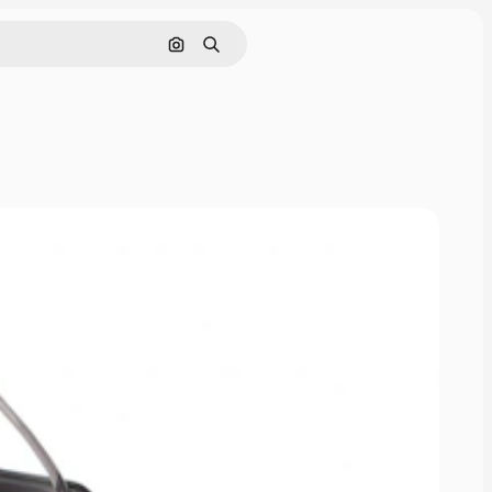
Cerca per immagine
Ricerca