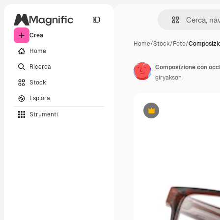
Crea
Home
/
Stock
/
Foto
/
Composizi
Home
Ricerca
Composizione con occhia
giryakson
Stock
Esplora
Strumenti
Premium