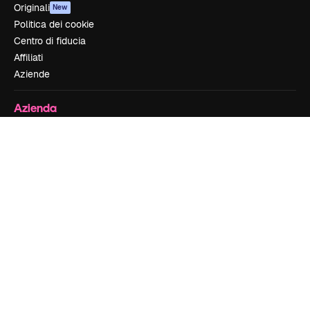
Originali
New
Politica dei cookie
Centro di fiducia
Affiliati
Aziende
Azienda
Prezzi
Chi siamo
Recensioni
Lavora con noi
Cerca tendenze
Blog
Eventi
Slidesgo
Vendi i tuoi contenuti
Sala stampa
Cerchi magnific.ai