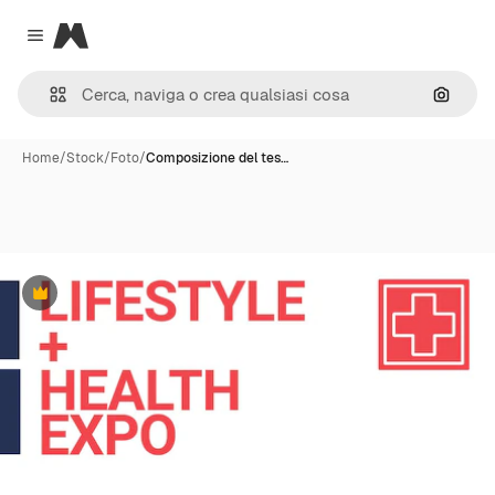
Magnific
Close menu
Cerca 
Home
/
Stock
/
Foto
/
Composizione del tes…
Premium