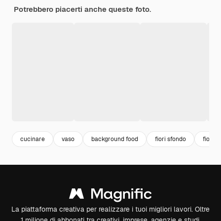
Potrebbero piacerti anche queste foto.
cucinare
vaso
background food
fiori sfondo
fiori
La piattaforma creativa per realizzare i tuoi migliori lavori. Oltre
1 milione di abbonati tra creativi, imprese, agenzie e studi.