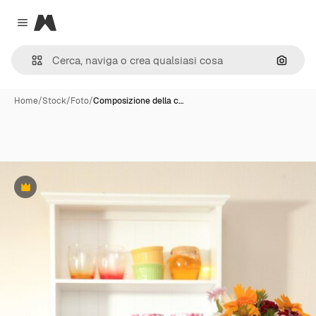
Magnific
Close menu
Cerca 
Home
/
Stock
/
Foto
/
Composizione della c…
Premium