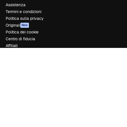
Assistenza
Termini e condizioni
Politica sulla privacy
Originali
New
Politica dei cookie
Centro di fiducia
Affiliati
Aziende
Azienda
Prezzi
Chi siamo
Recensioni
Lavora con noi
Cerca tendenze
Blog
Eventi
Slidesgo