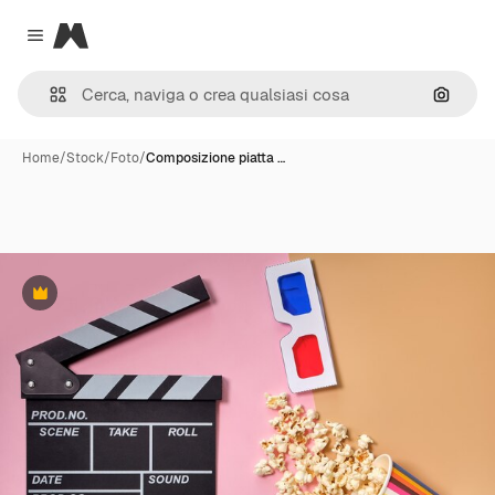
Magnific
Close menu
Cerca 
Home
/
Stock
/
Foto
/
Composizione piatta …
Premium