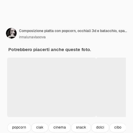
Composizione piatta con popcorn, occhiali 3d e batacchio, spazio per il testo sulla superficie del colore
innalunavlasova
Potrebbero piacerti anche queste foto.
popcorn
ciak
cinema
snack
dolci
cibo