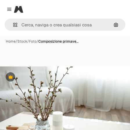
Magnific
Close menu
Cerca 
Home
/
Stock
/
Foto
/
Composizione primave…
Premium