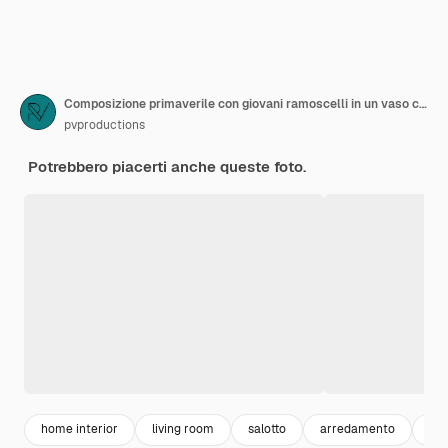
Composizione primaverile con giovani ramoscelli in un vaso con candele all'interno della stanza.
pvproductions
Potrebbero piacerti anche queste foto.
home interior
living room
salotto
arredamento
cas