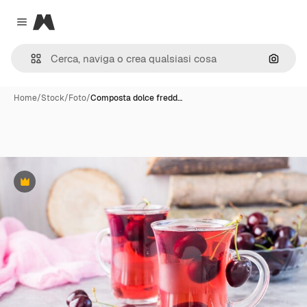
Magnific
Close menu
Cerca 
Home
/
Stock
/
Foto
/
Composta dolce fredd…
Premium