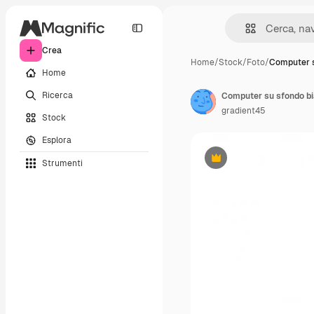
Crea
Home
/
Stock
/
Foto
/
Computer s
Home
Ricerca
Computer su sfondo b
gradient45
Stock
Esplora
Strumenti
Premium