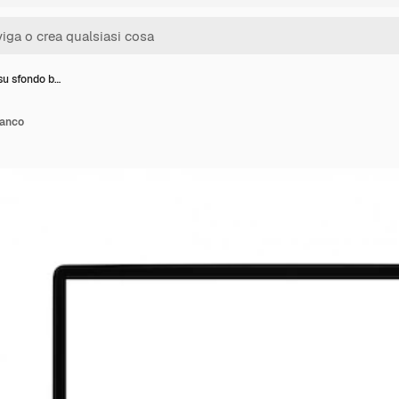
u sfondo b…
ianco