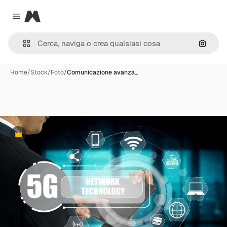
Magnific
Close menu
Cerca 
Home
/
Stock
/
Foto
/
Comunicazione avanza…
Premium