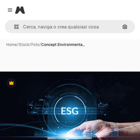
Magnific
Close menu
Cerca 
Home
/
Stock
/
Foto
/
Concept Environmenta…
Premium