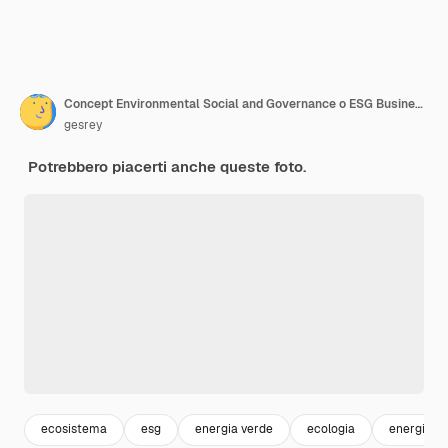
Concept Environmental Social and Governance o ESG Business acronimo di conformità agli standard aziendali per la verifica degli investimenti
gesrey
Potrebbero piacerti anche queste foto.
ecosistema
esg
energia verde
ecologia
energia ri