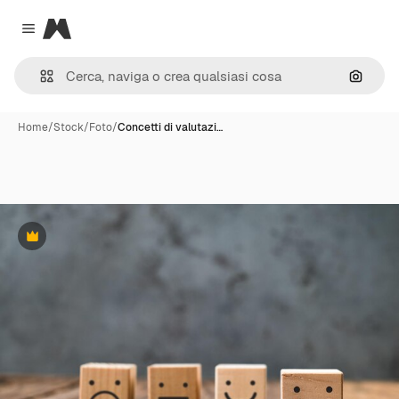
Magnific
Close menu
Cerca 
Home
/
Stock
/
Foto
/
Concetti di valutazi…
Premium