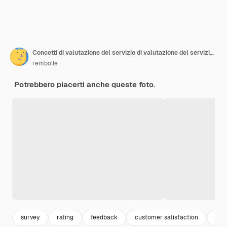
Concetti di valutazione del servizio di valutazione del servizio clienti e indagine sulla soddisfazione Primo piano della mano del cliente scegli l'icona del viso sorridente sul cubo di legno sul tavolo
rembolle
Potrebbero piacerti anche queste foto.
survey
rating
feedback
customer satisfaction
qual