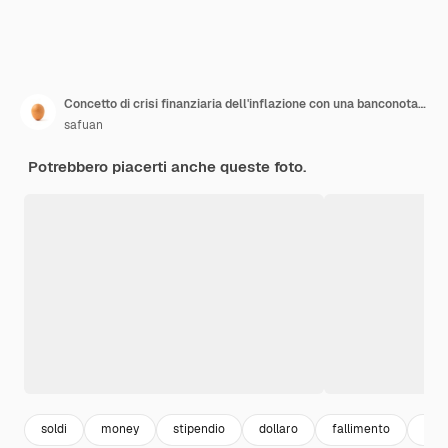
Concetto di crisi finanziaria dell'inflazione con una banconota in USD
safuan
Potrebbero piacerti anche queste foto.
soldi
money
stipendio
dollaro
fallimento
eco