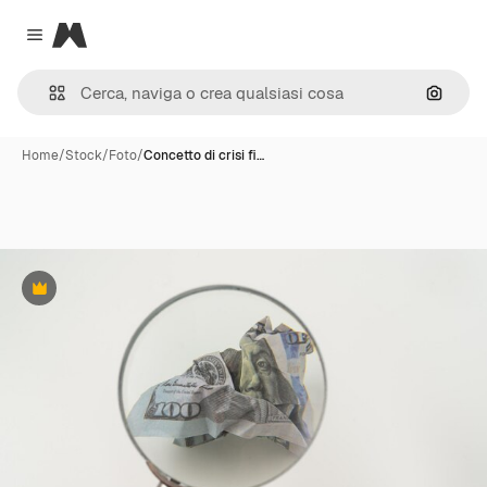
Magnific
Close menu
Cerca 
Home
/
Stock
/
Foto
/
Concetto di crisi fi…
Premium