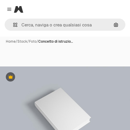
Magnific
Close menu
Cerca 
Home
/
Stock
/
Foto
/
Concetto di istruzio…
Premium