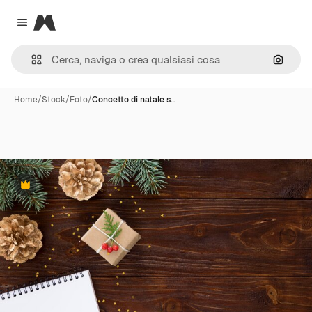
Magnific
Close menu
Cerca 
Home
/
Stock
/
Foto
/
Concetto di natale s…
Premium