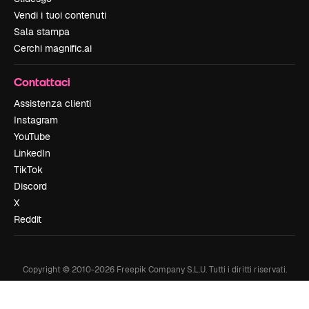
Vendi i tuoi contenuti
Sala stampa
Cerchi magnific.ai
Contattaci
Assistenza clienti
Instagram
YouTube
LinkedIn
TikTok
Discord
X
Reddit
Copyright © 2010-
2026
Freepik Company S.L.U.
Tutti i diritti riservati
.