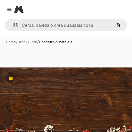
Magnific
Close menu
Cerca 
Home
/
Stock
/
Foto
/
Concetto di natale s…
Premium