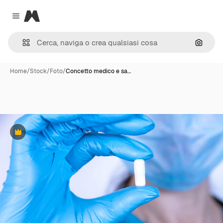
Magnific
Close menu
Cerca 
Home
/
Stock
/
Foto
/
Concetto medico e sa…
Premium