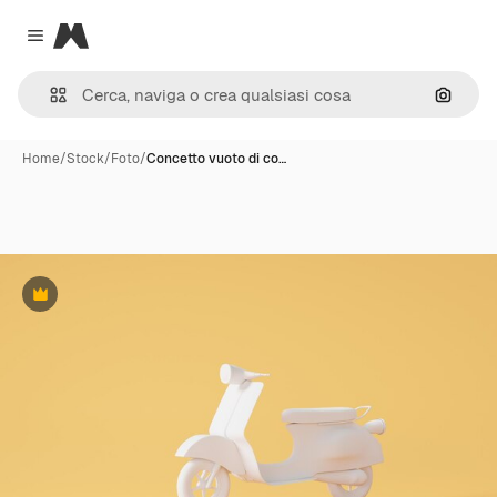
Magnific
Close menu
Cerca 
Home
/
Stock
/
Foto
/
Concetto vuoto di co…
Premium