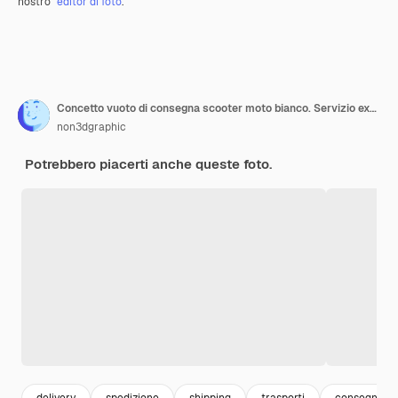
nostro
editor di foto
.
Concetto vuoto di consegna scooter moto bianco. Servizio express trunking su sfondo arancione pastello. Rendering 3D
non3dgraphic
Potrebbero piacerti anche queste foto.
delivery
spedizione
shipping
trasporti
consegna