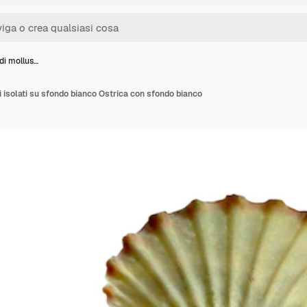
di mollus…
i isolati su sfondo bianco Ostrica con sfondo bianco