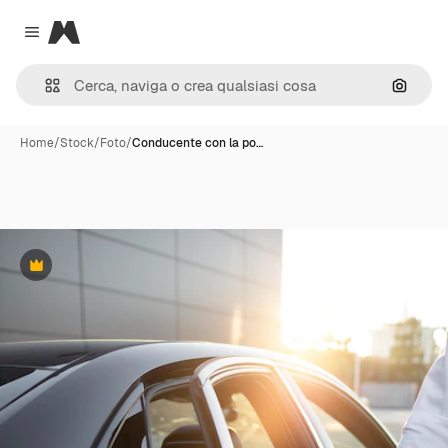
Magnific
Close menu
Cerca 
Home
/
Stock
/
Foto
/
Conducente con la po…
Premium