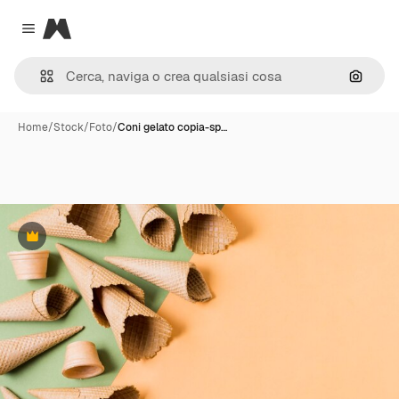
Magnific
Close menu
Cerca 
Home
/
Stock
/
Foto
/
Coni gelato copia-sp…
Premium