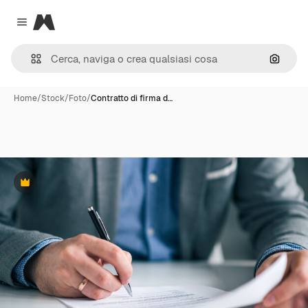
Magnific
Close menu
Cerca 
Home
/
Stock
/
Foto
/
Contratto di firma d…
Premium