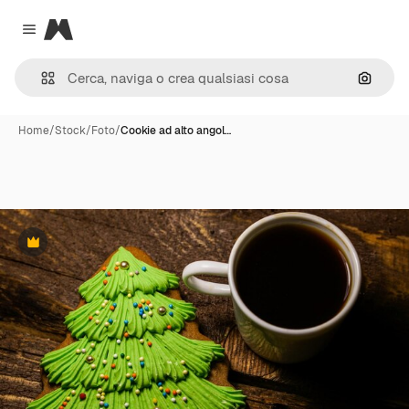
Magnific
Close menu
Cerca 
Home
/
Stock
/
Foto
/
Cookie ad alto angol…
Premium