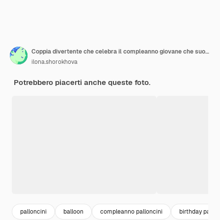
Coppia divertente che celebra il compleanno giovane che suona un rumoroso che si diverte alla festa
ilona.shorokhova
Potrebbero piacerti anche queste foto.
palloncini
balloon
compleanno palloncini
birthday party