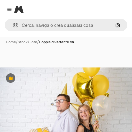
Magnific
Close menu
Cerca 
Home
/
Stock
/
Foto
/
Coppia divertente ch…
Premium