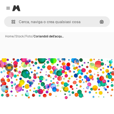
Magnific
Close menu
Cerca 
Home
/
Stock
/
Foto
/
Coriandoli dell'acqu…
Premium