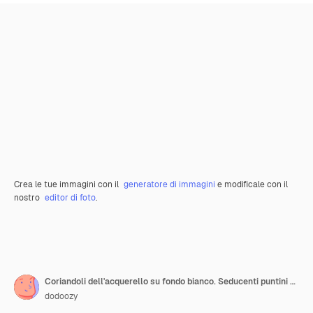
Crea le tue immagini con il
generatore di immagini
e modificale con il
nostro
editor di foto
.
Coriandoli dell'acquerello su fondo bianco. Seducenti puntini colorati arcobaleno. Felice celebrazione ampia carta luminosa colorata. Potenti coriandoli dipinti a mano.
dodoozy