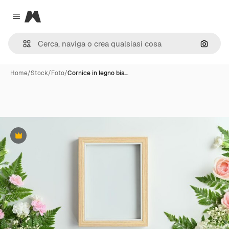
Magnific
Close menu
Cerca 
Home
/
Stock
/
Foto
/
Cornice in legno bia…
Premium