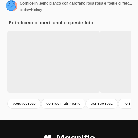
Cornice in legno bianco con garofano rosa rosa e foglie di felce su sfondo bianco Sfondo floreale primavera copia spazio
sodawhiskey
Potrebbero piacerti anche queste foto.
bouquet rose
cornice matrimonio
cornice rosa
fiori ros