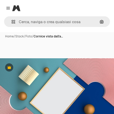
Magnific
Close menu
Cerca 
Home
/
Stock
/
Foto
/
Cornice vista dall'a…
Premium