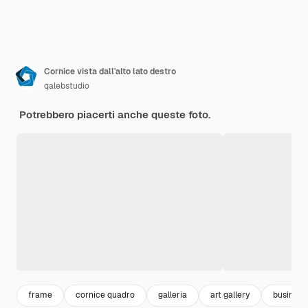
Cornice vista dall'alto lato destro
qalebstudio
Potrebbero piacerti anche queste foto.
frame
cornice quadro
galleria
art gallery
business 