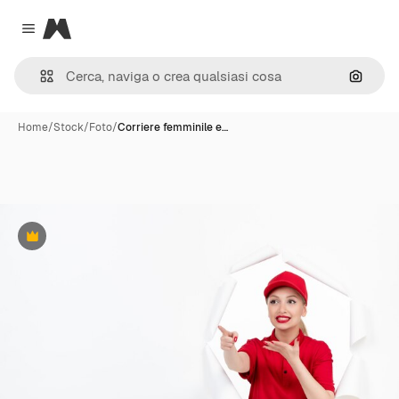
Magnific
Close menu
Cerca 
Home
/
Stock
/
Foto
/
Corriere femminile e…
Premium