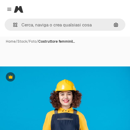
Magnific
Close menu
Cerca 
Home
/
Stock
/
Foto
/
Costruttore femminil…
Premium