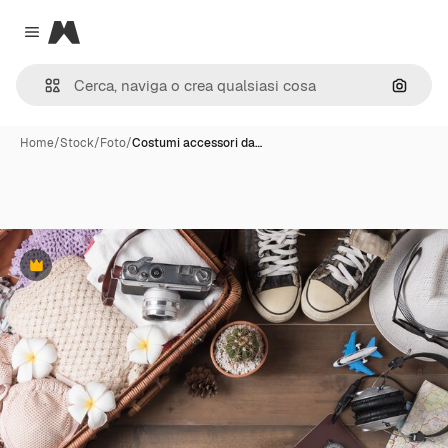
Magnific
Close menu
Cerca 
Home
/
Stock
/
Foto
/
Costumi accessori da…
Premium